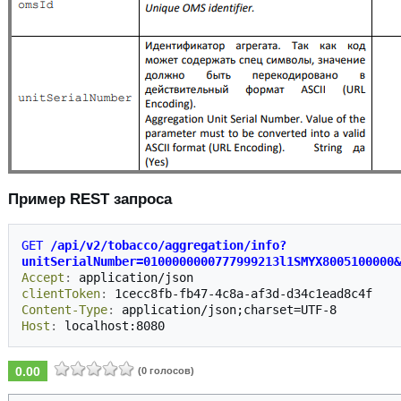
Пример REST запроса
GET
/api/v2/tobacco/aggregation/info?
unitSerialNumber=0100000000777999213l1SMYX8005100000&
Accept
:
application/json
clientToken
:
1cecc8fb-fb47-4c8a-af3d-d34c1ead8c4f
Content-Type
:
application/json;charset=UTF-8
Host
:
localhost:8080
0.00
(0 голосов)