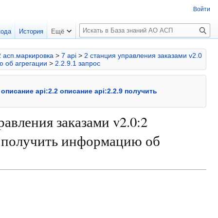
Войти
П
кода
История
Ещё
о
и
2 асп.маркировка
>
7 api
>
2 станция управления заказами v2.0
с
ю об агрегации
>
2.2.9.1 запрос
к
описание api:2.2 описание api:2.2.9 получить
равления заказами v2.0:2
.9 получить информацию об