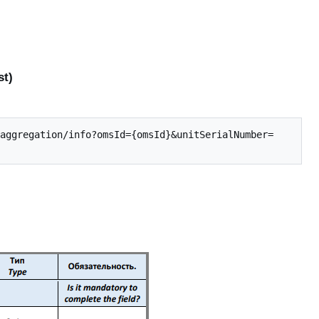
st)
aggregation/info?omsId={omsId}&unitSerialNumber=