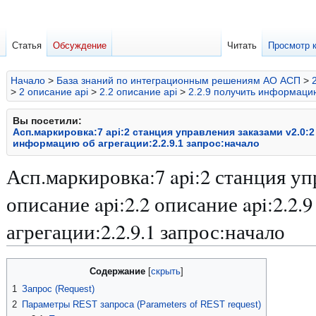
Статья
Обсуждение
Читать
Просмотр 
Начало
>
База знаний по интеграционным решениям АО АСП
>
>
2 описание api
>
2.2 описание api
>
2.2.9 получить информаци
Вы посетили:
Асп.маркировка:7 api:2 станция управления заказами v2.0:2 
информацию об агрегации:2.2.9.1 запрос:начало
Асп.маркировка:7 api:2 станция уп
описание api:2.2 описание api:2.2
агрегации:2.2.9.1 запрос:начало
Перейти
Перейти
Содержание
к
к
1
Запрос (Request)
навигации
поиску
2
Параметры REST запроса (Parameters of REST request)