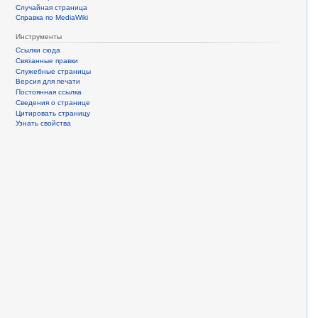
Случайная страница
Справка по MediaWiki
Инструменты
Ссылки сюда
Связанные правки
Служебные страницы
Версия для печати
Постоянная ссылка
Сведения о странице
Цитировать страницу
Узнать свойства