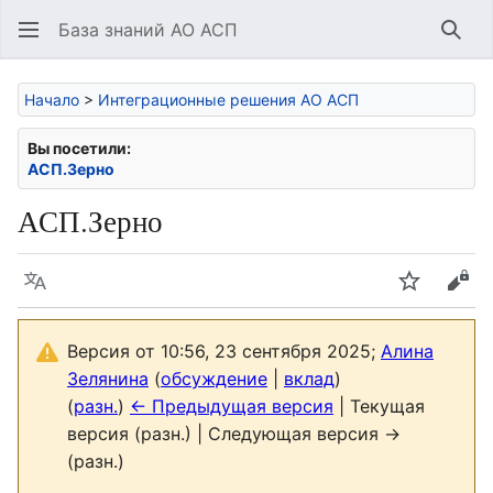
База знаний АО АСП
Най
Начало
>
Интеграционные решения АО АСП
Вы посетили:
АСП.Зерно
АСП.Зерно
Язык
Следить
Про
Версия от 10:56, 23 сентября 2025;
Алина
Зелянина
(
обсуждение
|
вклад
)
(
разн.
)
← Предыдущая версия
| Текущая
версия (разн.) | Следующая версия →
(разн.)