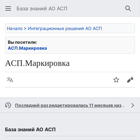
База знаний АО АСП
Най
Начало
>
Интеграционные решения АО АСП
Вы посетили:
АСП.Маркировка
АСП.Маркировка
Язык
Следить
Про
Последний раз редактировалась 11 месяцев назад
учас
База знаний АО АСП