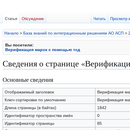
Статья
Обсуждение
Читать
Просмотр 
Начало
>
База знаний по интеграционным решениям АО АСП
>
Вы посетили:
Верификация марок с помощью тсд
Сведения о странице «Верификаци
Основные сведения
Перейти
Перейти
к
к
навигации
поиску
Отображаемый заголовок
Верификация ма
Ключ сортировки по умолчанию
Верификация ма
Длина страницы (в байтах)
1842
Идентификатор пространства имён
0
Идентификатор страницы
85