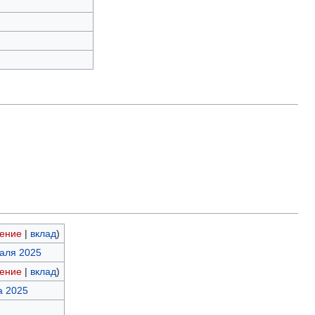
ение
|
вклад
)
раля 2025
ение
|
вклад
)
а 2025