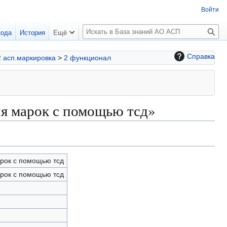
Войти
П
кода
История
Ещё
о
и
Справка
2 асп.маркировка
>
2 функционал
с
к
я марок с помощью тсд»
рок с помощью тсд
рок с помощью тсд