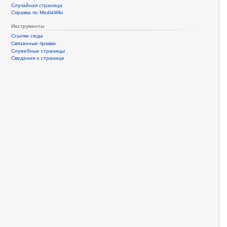
Случайная страница
Справка по MediaWiki
Инструменты
Ссылки сюда
Связанные правки
Служебные страницы
Сведения о странице