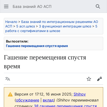
База знаний АО АСП
Най
Начало
>
База знаний по интеграционным решениям АО
АСП
>
5 асп.шлюз
>
3 функционал интеграции шлюз
>
5
работа с сертификатами в шлюзе
Вы посетили:
Гашение перемещения спустя время
Гашение перемещения спустя
время
Язык
Следить
Про
Версия от 17:12, 16 июня 2025;
Shihov
(
обсуждение
|
вклад
)
(Shihov переименовал
страницу
38 гашение перемещения спустя