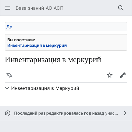
База знаний АО АСП
Най
Др
Вы посетили:
Инвентаризация в меркурий
Инвентаризация в меркурий
Язык
Следить
Про
Инвентаризация в Меркурий
Последний раз редактировалась год назад
участником