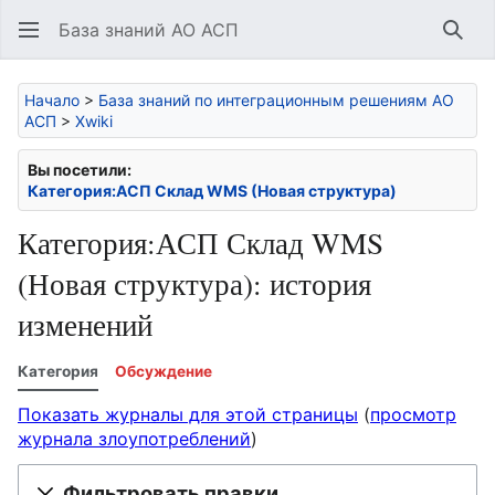
База знаний АО АСП
Най
Начало
>
База знаний по интеграционным решениям АО
АСП
>
Xwiki
Вы посетили:
Категория:АСП Склад WMS (Новая структура)
Категория:АСП Склад WMS
(Новая структура): история
изменений
Категория
Обсуждение
Показать журналы для этой страницы
(
просмотр
журнала злоупотреблений
)
Фильтровать правки