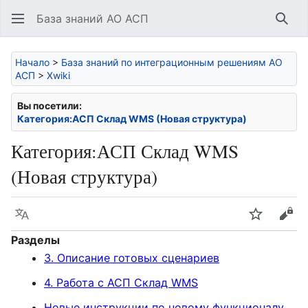
База знаний АО АСП
Най
Начало
>
База знаний по интеграционным решениям АО
АСП
>
Xwiki
Вы посетили:
Категория:АСП Склад WMS (Новая структура)
Категория
:
АСП Склад WMS
(Новая структура)
Язык
Следить
Про
Разделы
3. Описание готовых сценариев
4. Работа с АСП Склад WMS
Новые инструкции по новому функционалу