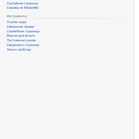
Случайная страница
Справка по MediaWiki
Инструменты
Ссылки сюда
Связанные правки
Служебные страницы
Версия для печати
Постоянная ссылка
Сведения о странице
Узнать свойства