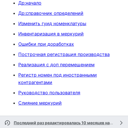
Др:начало
Др:справочник определений
Изменить гуид номенклатуры
Инвентаризация в меркурий
Ошибки при доработках
Построчная регистрация производства
Реализация с доп перемещением
Регистр номен под иностранными
контрагентами
Руководство пользователя
Слияние меркурий
Последний раз редактировалась 10 месяцев назад
учас