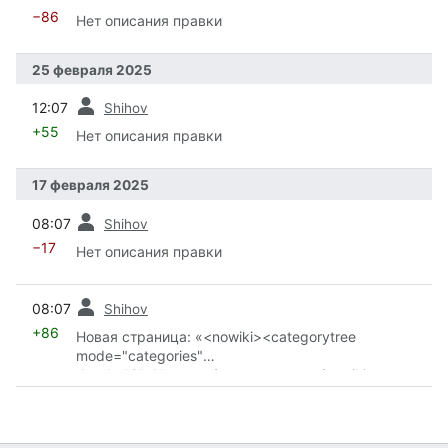
−86
Нет описания правки
25 февраля 2025
пред.
12:07
Shihov
+55
Нет описания правки
17 февраля 2025
пред.
08:07
Shihov
−17
Нет описания правки
пред.
08:07
Shihov
+86
Новая страница: «<nowiki><categorytree
mode="categories"
depth="2">Начало</categorytree></nowiki>»