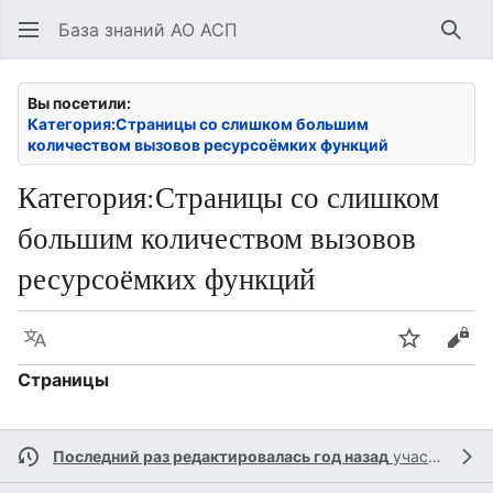
База знаний АО АСП
Най
Вы посетили:
Категория:Страницы со слишком большим
количеством вызовов ресурсоёмких функций
Категория
:
Страницы со слишком
большим количеством вызовов
ресурсоёмких функций
Язык
Следить
Про
Страницы
Последний раз редактировалась год назад
участником