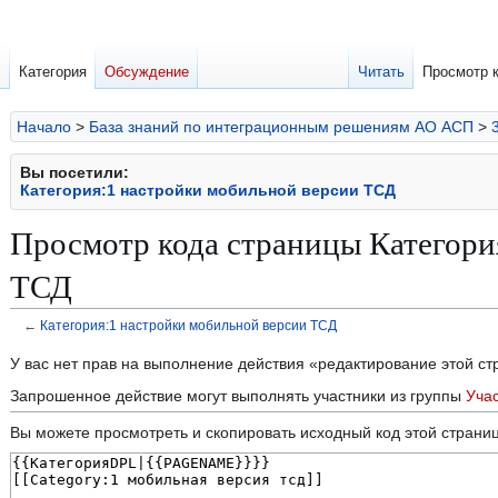
Категория
Обсуждение
Читать
Просмотр 
Начало
>
База знаний по интеграционным решениям АО АСП
>
Вы посетили:
Категория:1 настройки мобильной версии ТСД
Просмотр кода страницы Категори
ТСД
←
Категория:1 настройки мобильной версии ТСД
Перейти
Перейти
У вас нет прав на выполнение действия «редактирование этой с
к
к
Запрошенное действие могут выполнять участники из группы
Уча
навигации
поиску
Вы можете просмотреть и скопировать исходный код этой страни