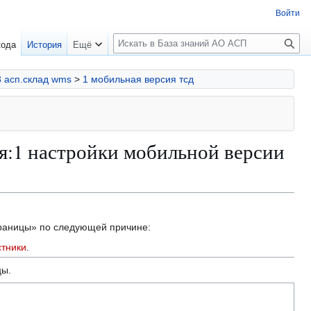
Войти
П
кода
История
Ещё
о
и
3 асп.склад wms
>
1 мобильная версия тсд
с
к
я:1 настройки мобильной версии
траницы» по следующей причине:
стники
.
цы.