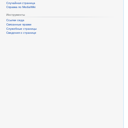
Случайная страница
Справка по MediaWiki
Инструменты
Ссылки сюда
Связанные правки
Служебные страницы
Сведения о странице