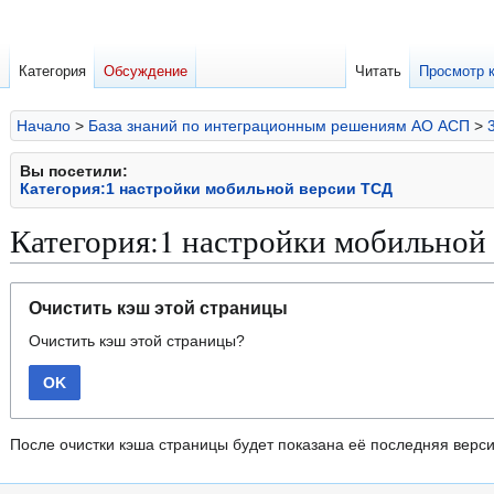
Категория
Обсуждение
Читать
Просмотр 
Начало
>
База знаний по интеграционным решениям АО АСП
>
Вы посетили:
Категория:1 настройки мобильной версии ТСД
Категория:1 настройки мобильной
Перейти
Перейти
Очистить кэш этой страницы
к
к
Очистить кэш этой страницы?
навигации
поиску
OK
После очистки кэша страницы будет показана её последняя верси