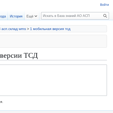
Войти
П
кода
История
Ещё
о
и
3 асп.склад wms
>
1 мобильная версия тсд
с
к
 версии ТСД
я.