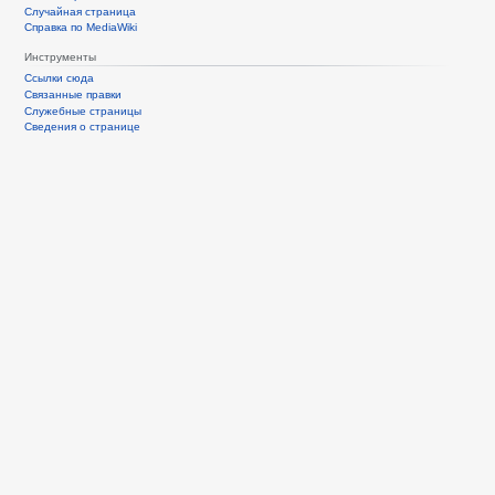
Случайная страница
Справка по MediaWiki
Инструменты
Ссылки сюда
Связанные правки
Служебные страницы
Сведения о странице