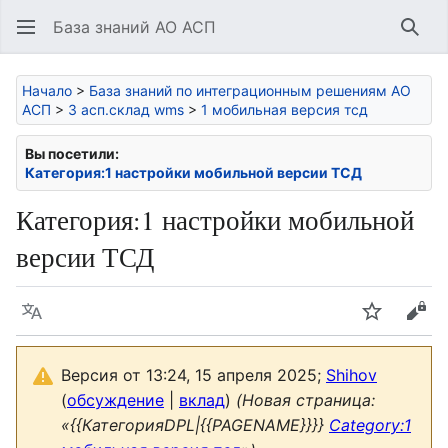
База знаний АО АСП
Най
Начало
>
База знаний по интеграционным решениям АО
АСП
>
3 асп.склад wms
>
1 мобильная версия тсд
Вы посетили:
Категория:1 настройки мобильной версии ТСД
Категория
:
1 настройки мобильной
версии ТСД
Язык
Следить
Про
Версия от 13:24, 15 апреля 2025;
Shihov
(
обсуждение
|
вклад
)
(Новая страница:
«{{КатегорияDPL|{{PAGENAME}}}}
Category:1