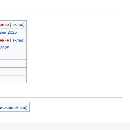
ение
|
вклад
)
раля 2025
ение
|
вклад
)
 2025
 исходный код
)