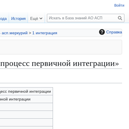
Войти
П
кода
История
Ещё
о
и
Справка
4 асп.меркурий
>
1 интеграция
с
к
1 процесс первичной интеграции»
цесс первичной интеграции
чной интеграции