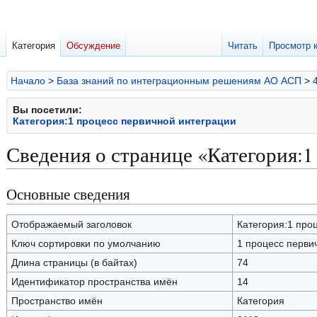
Категория
Обсуждение
Читать
Просмотр 
Начало
>
База знаний по интеграционным решениям АО АСП
>
Вы посетили:
Категория:1 процесс первичной интеграции
Сведения о странице «Категория:
Основные сведения
Перейти
Перейти
к
к
навигации
поиску
Отображаемый заголовок
Категория:1 про
Ключ сортировки по умолчанию
1 процесс перви
Длина страницы (в байтах)
74
Идентификатор пространства имён
14
Пространство имён
Категория