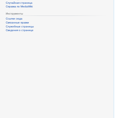
Случайная страница
Справка по MediaWiki
Инструменты
Ссылки сюда
Связанные правки
Служебные страницы
Сведения о странице