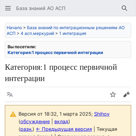
База знаний АО АСП
Най
Начало
>
База знаний по интеграционным решениям АО
АСП
>
4 асп.меркурий
>
1 интеграция
Вы посетили:
Категория:1 процесс первичной интеграции
Категория
:
1 процесс первичной
интеграции
Язык
Следить
Про
Версия от 18:32, 1 марта 2025;
Shihov
(
обсуждение
|
вклад
)
(
разн.
)
← Предыдущая версия
| Текущая