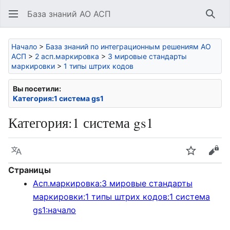
База знаний АО АСП
Най
Начало
>
База знаний по интеграционным решениям АО
АСП
>
2 асп.маркировка
>
3 мировые стандарты
маркировки
>
1 типы штрих кодов
Вы посетили:
Категория:1 система gs1
Категория
:
1 система gs1
Язык
Следить
Про
Страницы
Асп.маркировка:3 мировые стандарты
маркировки:1 типы штрих кодов:1 система
gs1:начало