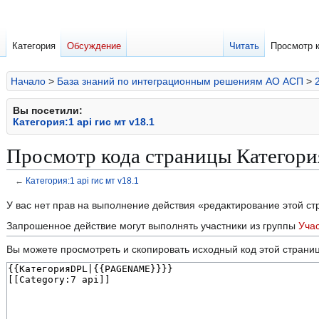
Категория
Обсуждение
Читать
Просмотр 
Начало
>
База знаний по интеграционным решениям АО АСП
>
Вы посетили:
Категория:1 api гис мт v18.1
Просмотр кода страницы Категория:
←
Категория:1 api гис мт v18.1
Перейти
Перейти
У вас нет прав на выполнение действия «редактирование этой с
к
к
Запрошенное действие могут выполнять участники из группы
Уча
навигации
поиску
Вы можете просмотреть и скопировать исходный код этой страни