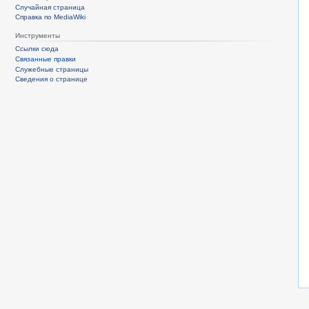
Случайная страница
Справка по MediaWiki
Инструменты
Ссылки сюда
Связанные правки
Служебные страницы
Сведения о странице