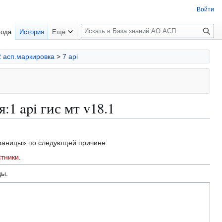
Войти
П
кода
История
Ещё
о
и
2 асп.маркировка
>
7 api
с
к
1 api гис мт v18.1
траницы» по следующей причине:
стники
.
цы.