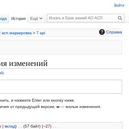
Войти
П
кода
История
Ещё
о
и
Справка
2 асп.маркировка
>
7 api
с
к
рия изменений
ий
)
нить, и нажмите Enter или кнопку ниже.
ичия от предыдущей версии;
м
— малые изменения.
е
вклад
57 байт
−27