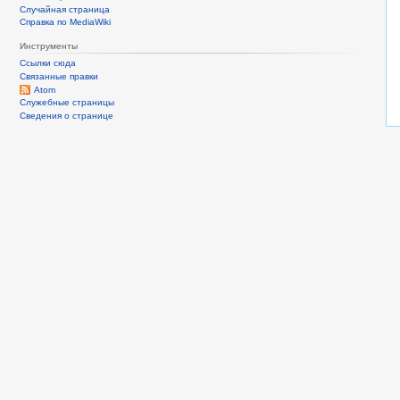
Случайная страница
Справка по MediaWiki
Инструменты
Ссылки сюда
Связанные правки
Atom
Служебные страницы
Сведения о странице