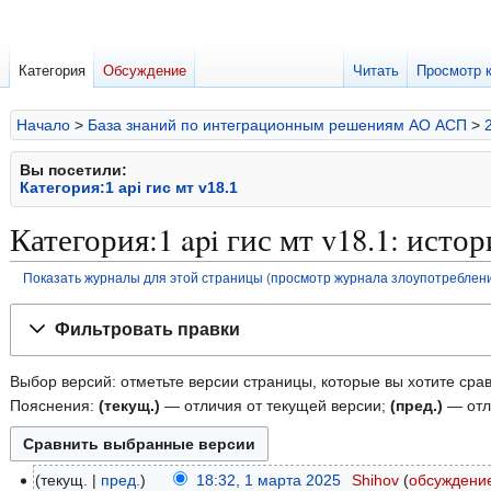
Категория
Обсуждение
Читать
Просмотр 
Начало
>
База знаний по интеграционным решениям АО АСП
>
Вы посетили:
Категория:1 api гис мт v18.1
Категория:1 api гис мт v18.1: исто
Показать журналы для этой страницы
(
просмотр журнала злоупотреблен
Перейти
Перейти
Фильтровать правки
к
к
навигации
поиску
Выбор версий: отметьте версии страницы, которые вы хотите срав
Пояснения:
(текущ.)
— отличия от текущей версии;
(пред.)
— отл
текущ.
пред.
18:32, 1 марта 2025
Shihov
обсуждени
1