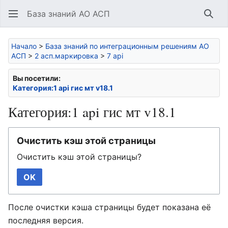
База знаний АО АСП
Най
Начало
>
База знаний по интеграционным решениям АО
АСП
>
2 асп.маркировка
>
7 api
Вы посетили:
Категория:1 api гис мт v18.1
Категория:1 api гис мт v18.1
Очистить кэш этой страницы
Очистить кэш этой страницы?
OK
После очистки кэша страницы будет показана её
последняя версия.