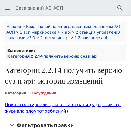
База знаний АО АСП
Най
Начало
>
База знаний по интеграционным решениям АО
АСП
>
2 асп.маркировка
>
7 api
>
2 станция управления
заказами v2.0
>
2 описание api
>
2.2 описание api
Вы посетили:
Категория:2.2.14 получить версию суз и api
Категория:2.2.14 получить версию
суз и api: история изменений
Категория
Обсуждение
Показать журналы для этой страницы
(
просмотр
журнала злоупотреблений
)
Фильтровать правки