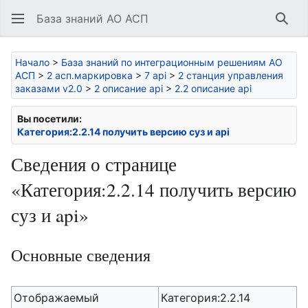
База знаний АО АСП
Най
Начало
>
База знаний по интеграционным решениям АО
АСП
>
2 асп.маркировка
>
7 api
>
2 станция управления
заказами v2.0
>
2 описание api
>
2.2 описание api
Вы посетили:
Категория:2.2.14 получить версию суз и api
Сведения о странице
«Категория:2.2.14 получить версию
суз и api»
Основные сведения
Отображаемый
Категория:2.2.14