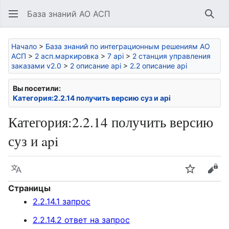
База знаний АО АСП
Най
Начало
>
База знаний по интеграционным решениям АО
АСП
>
2 асп.маркировка
>
7 api
>
2 станция управления
заказами v2.0
>
2 описание api
>
2.2 описание api
Вы посетили:
Категория:2.2.14 получить версию суз и api
Категория
:
2.2.14 получить версию
суз и api
Язык
Следить
Про
Страницы
2.2.14.1 запрос
2.2.14.2 ответ на запрос