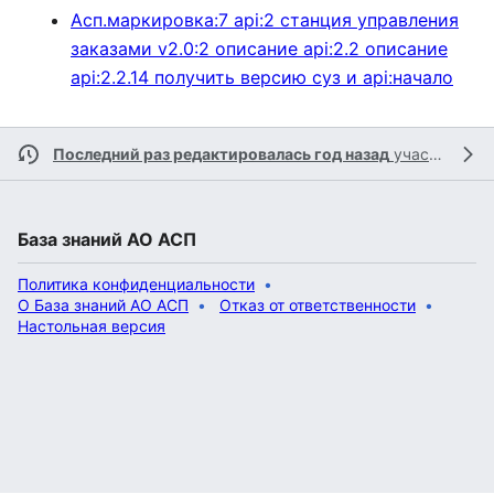
Асп.маркировка:7 api:2 станция управления
заказами v2.0:2 описание api:2.2 описание
api:2.2.14 получить версию суз и api:начало
Последний раз редактировалась год назад
участником
База знаний АО АСП
Политика конфиденциальности
О База знаний АО АСП
Отказ от ответственности
Настольная версия