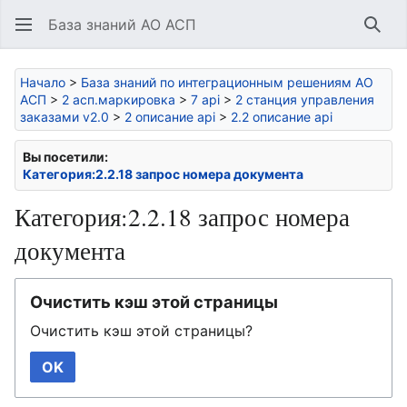
База знаний АО АСП
Най
Начало
>
База знаний по интеграционным решениям АО
АСП
>
2 асп.маркировка
>
7 api
>
2 станция управления
заказами v2.0
>
2 описание api
>
2.2 описание api
Вы посетили:
Категория:2.2.18 запрос номера документа
Категория:2.2.18 запрос номера
документа
Очистить кэш этой страницы
Очистить кэш этой страницы?
OK