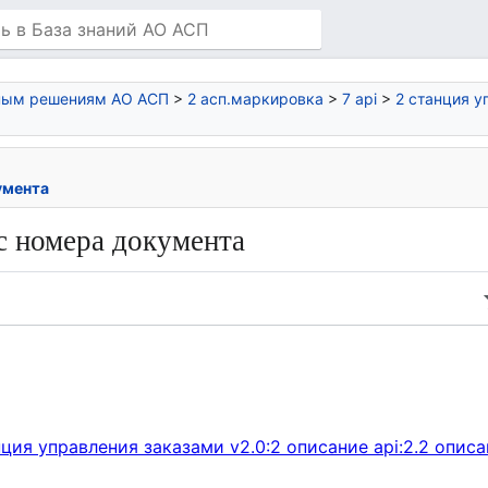
нным решениям АО АСП
>
2 асп.маркировка
>
7 api
>
2 станция у
умента
ос номера документа
нция управления заказами v2.0:2 описание api:2.2 описа