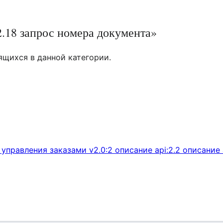
2.18 запрос номера документа»
ящихся в данной категории.
 управления заказами v2.0:2 описание api:2.2 описание 