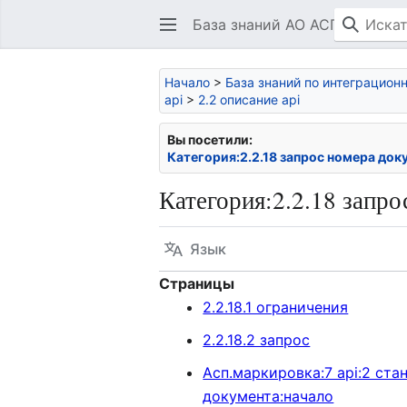
База знаний АО АСП
Начало
>
База знаний по интеграцио
api
>
2.2 описание api
Вы посетили:
Категория:2.2.18 запрос номера док
Категория
:
2.2.18 запр
Язык
Страницы
2.2.18.1 ограничения
2.2.18.2 запрос
Асп.маркировка:7 api:2 ста
документа:начало