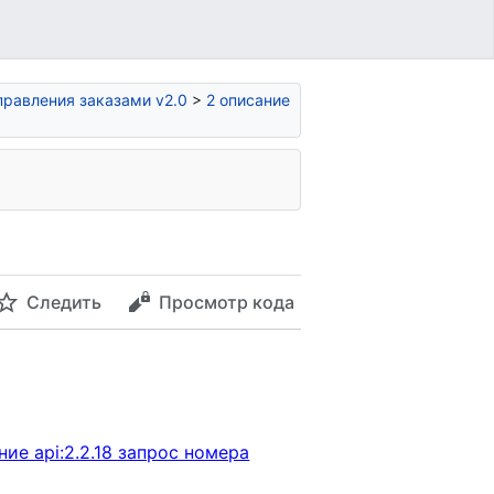
правления заказами v2.0
>
2 описание
Следить
Просмотр кода
ние api:2.2.18 запрос номера