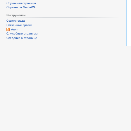
Случайная страница
Справка по MediaWiki
Инструменты
Ссылки сюда
Связанные правки
Atom
Служебные страницы
Сведения о странице