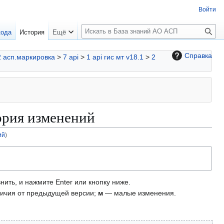
Войти
П
кода
История
Ещё
о
и
Справка
2 асп.маркировка
>
7 api
>
1 api гис мт v18.1
>
2
с
к
тория изменений
ий
)
нить, и нажмите Enter или кнопку ниже.
ичия от предыдущей версии;
м
— малые изменения.