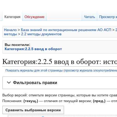
Категория
Обсуждение
Читать
Просмотр 
Начало
>
База знаний по интеграционным решениям АО АСП
>
методы
>
2.2 методы документов
Вы посетили:
Категория:2.2.5 ввод в оборот
Категория:2.2.5 ввод в оборот: ис
Показать журналы для этой страницы
(
просмотр журнала злоупотреблен
Перейти
Перейти
Фильтровать правки
к
к
навигации
поиску
Выбор версий: отметьте версии страницы, которые вы хотите срав
Пояснения:
(текущ.)
— отличия от текущей версии;
(пред.)
— отл