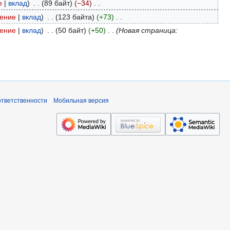
е
вклад
89 байт
−34
ение
вклад
123 байта
+73
ение
вклад
50 байт
+50
Новая страница:
ответственности
Мобильная версия