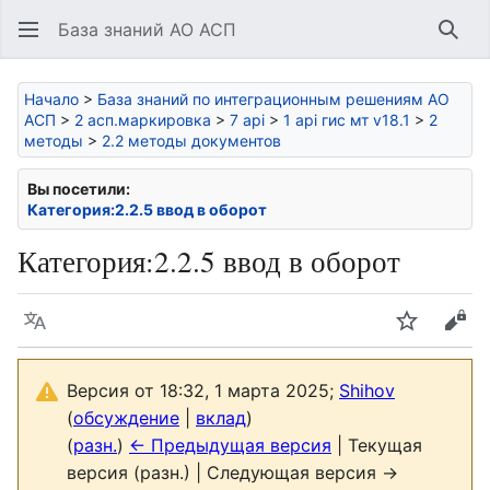
База знаний АО АСП
Най
Начало
>
База знаний по интеграционным решениям АО
АСП
>
2 асп.маркировка
>
7 api
>
1 api гис мт v18.1
>
2
методы
>
2.2 методы документов
Вы посетили:
Категория:2.2.5 ввод в оборот
Категория
:
2.2.5 ввод в оборот
Язык
Следить
Про
Версия от 18:32, 1 марта 2025;
Shihov
(
обсуждение
|
вклад
)
(
разн.
)
← Предыдущая версия
| Текущая
версия (разн.) | Следующая версия →