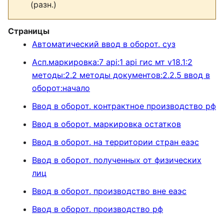
(разн.)
Страницы
Автоматический ввод в оборот. суз
Асп.маркировка:7 api:1 api гис мт v18.1:2
методы:2.2 методы документов:2.2.5 ввод в
оборот:начало
Ввод в оборот. контрактное производство рф
Ввод в оборот. маркировка остатков
Ввод в оборот. на территории стран еаэс
Ввод в оборот. полученных от физических
лиц
Ввод в оборот. производство вне еаэс
Ввод в оборот. производство рф