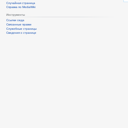
Случайная страница
Справка по MediaWiki
Инструменты
Ссылки сюда
Связанные правки
Служебные страницы
Сведения о странице