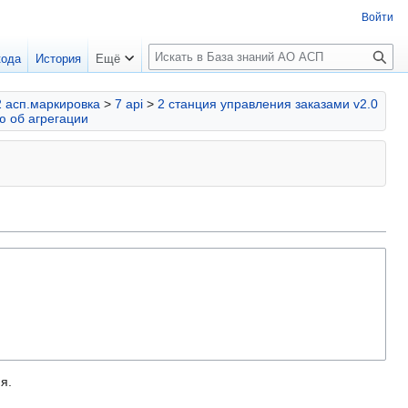
Войти
П
кода
История
Ещё
о
и
2 асп.маркировка
>
7 api
>
2 станция управления заказами v2.0
с
ю об агрегации
к
я.