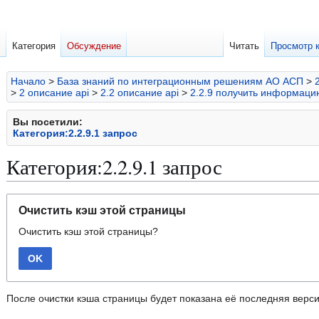
Категория
Обсуждение
Читать
Просмотр 
Начало
>
База знаний по интеграционным решениям АО АСП
>
>
2 описание api
>
2.2 описание api
>
2.2.9 получить информаци
Вы посетили:
Категория:2.2.9.1 запрос
Категория:2.2.9.1 запрос
Перейти
Перейти
Очистить кэш этой страницы
к
к
Очистить кэш этой страницы?
навигации
поиску
OK
После очистки кэша страницы будет показана её последняя верси