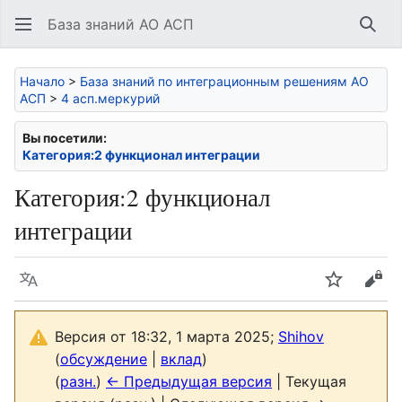
База знаний АО АСП
Най
Начало
>
База знаний по интеграционным решениям АО
АСП
>
4 асп.меркурий
Вы посетили:
Категория:2 функционал интеграции
Категория
:
2 функционал
интеграции
Язык
Следить
Про
Версия от 18:32, 1 марта 2025;
Shihov
(
обсуждение
|
вклад
)
(
разн.
)
← Предыдущая версия
| Текущая