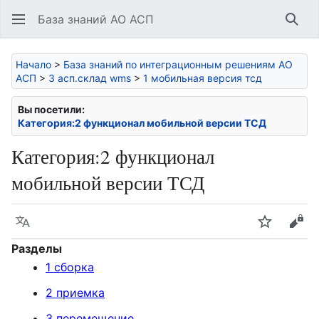
База знаний АО АСП
Най
Начало
>
База знаний по интеграционным решениям АО
АСП
>
3 асп.склад wms
>
1 мобильная версия тсд
Вы посетили:
Категория:2 функционал мобильной версии ТСД
Категория
:
2 функционал
мобильной версии ТСД
Язык
Следить
Про
Разделы
1 сборка
2 приемка
3 перемещение