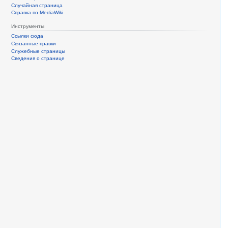
Случайная страница
Справка по MediaWiki
Инструменты
Ссылки сюда
Связанные правки
Служебные страницы
Сведения о странице