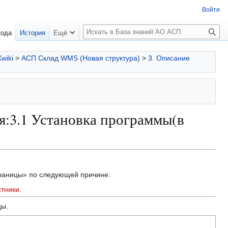
Войти
П
кода
История
Ещё
о
и
Xwiki
>
АСП Склад WMS (Новая структура)
>
3. Описание
с
к
я:3.1 Установка программы(в
траницы» по следующей причине:
стники
.
цы.