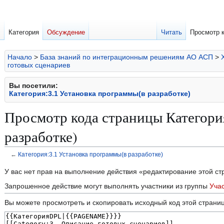
Категория
Обсуждение
Читать
Просмотр 
Начало
>
База знаний по интеграционным решениям АО АСП
>
готовых сценариев
Вы посетили:
Категория:3.1 Установка программы(в разработке)
Просмотр кода страницы Категори
разработке)
←
Категория:3.1 Установка программы(в разработке)
Перейти
Перейти
У вас нет прав на выполнение действия «редактирование этой с
к
к
Запрошенное действие могут выполнять участники из группы
Уча
навигации
поиску
Вы можете просмотреть и скопировать исходный код этой страни