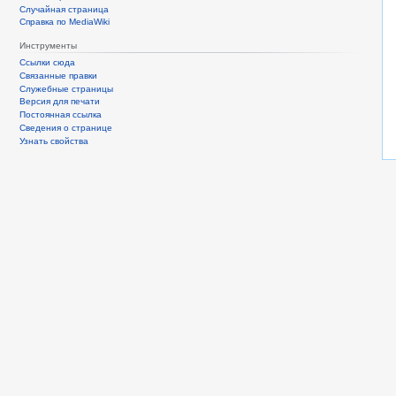
Случайная страница
Справка по MediaWiki
Инструменты
Ссылки сюда
Связанные правки
Служебные страницы
Версия для печати
Постоянная ссылка
Сведения о странице
Узнать свойства