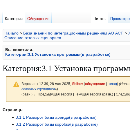
Категория
Обсуждение
Читать
Просмотр 
Начало
>
База знаний по интеграционным решениям АО АСП
>
Описание готовых сценариев
Вы посетили:
Категория:3.1 Установка программы(в разработке)
Категория
:
3.1 Установка программ
Версия от 12:39, 28 мая 2025;
Shihov
(
обсуждение
|
вклад
)
(Нова
готовых сценариев
»)
(разн.) ← Предыдущая версия | Текущая версия (разн.) | Следую
Перейти
Перейти
Страницы
к
к
3.1.1 Разворот базы аренда(в разработке)
навигации
поиску
3.1.2 Разворот базы коробка(в разработке)