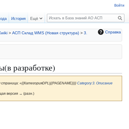
Войти
П
кода
История
Ещё
о
и
Справка
Xwiki
>
АСП Склад WMS (Новая структура)
>
3.
с
к
ы(в разработке)
я страница: «{{КатегорияDPL|{{PAGENAME}}}}
Category:3. Описание
щая версия → (разн.)