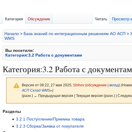
Категория
Обсуждение
Читать
Просмотр 
Начало
>
База знаний по интеграционным решениям АО АСП
>
WMS
Вы посетили:
Категория:3.2 Работа с документами
Категория
:
3.2 Работа с документа
Версия от 08:22, 27 мая 2025;
Shihov
(
обсуждение
|
вклад
)
(Нова
АСП Склад WMS
»)
(разн.) ← Предыдущая версия | Текущая версия (разн.) | Следую
Перейти
Перейти
Разделы
к
к
3.2.1 Поступление/Приемка товара
навигации
поиску
3.2.3 Сборка/Заявка от покупателя