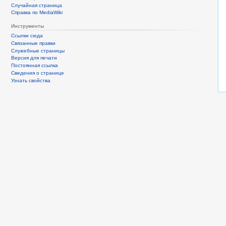
Случайная страница
Справка по MediaWiki
Инструменты
Ссылки сюда
Связанные правки
Служебные страницы
Версия для печати
Постоянная ссылка
Сведения о странице
Узнать свойства