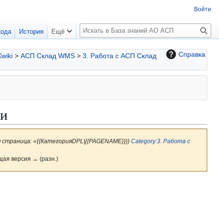
Войти
П
кода
История
Ещё
о
и
Справка
Xwiki
>
АСП Склад WMS
>
3. Работа с АСП Склад
с
к
ми
я страница: «{{КатегорияDPL|{{PAGENAME}}}}
Category:3. Работа с
щая версия → (разн.)