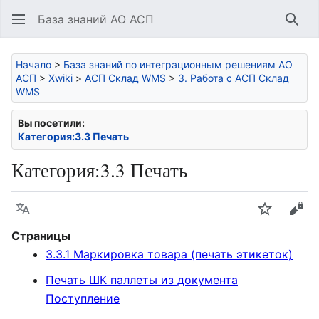
База знаний АО АСП
Най
Начало
>
База знаний по интеграционным решениям АО
АСП
>
Xwiki
>
АСП Склад WMS
>
3. Работа с АСП Склад
WMS
Вы посетили:
Категория:3.3 Печать
Категория
:
3.3 Печать
Язык
Следить
Про
Страницы
3.3.1 Маркировка товара (печать этикеток)
Печать ШК паллеты из документа
Поступление