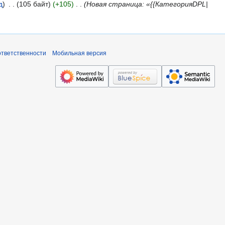
д
105 байт
+105
Новая страница: «{{КатегорияDPL|
ответственности
Мобильная версия