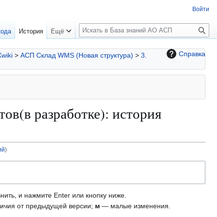
Войти
П
кода
История
Ещё
о
и
Справка
Xwiki
>
АСП Склад WMS (Новая структура)
>
3.
с
к
тов(в разработке): история
ий
)
нить, и нажмите Enter или кнопку ниже.
ичия от предыдущей версии;
м
— малые изменения.