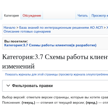
Категория
Обсуждение
Читать
Просмотр 
Начало
>
База знаний по интеграционным решениям АО АСП
>
Описание готовых сценариев
Вы посетили:
Категория:3.7 Схемы работы клиентов(в разработке)
Категория:3.7 Схемы работы клиен
изменений
Показать журналы для этой страницы
(
просмотр журнала злоупотреблен
Перейти
Перейти
Фильтровать правки
к
к
навигации
поиску
Выбор версий: отметьте версии страницы, которые вы хотите срав
Пояснения:
(текущ.)
— отличия от текущей версии;
(пред.)
— отл