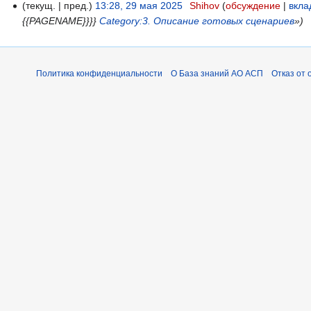
текущ.
пред.
13:28, 29 мая 2025
Shihov
обсуждение
вкла
2
{{PAGENAME}}}}
Category:3. Описание готовых сценариев
»
9
м
а
я
Политика конфиденциальности
О База знаний АО АСП
Отказ от 
2
0
2
5