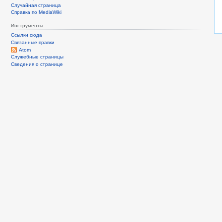
Случайная страница
Справка по MediaWiki
Инструменты
Ссылки сюда
Связанные правки
Atom
Служебные страницы
Сведения о странице