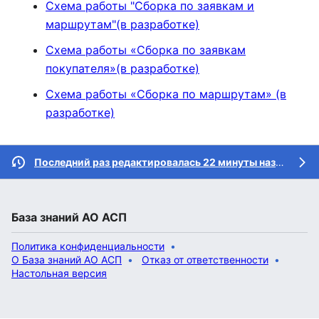
Схема работы "Сборка по заявкам и
маршрутам"(в разработке)
Схема работы «Сборка по заявкам
покупателя»(в разработке)
Схема работы «Сборка по маршрутам» (в
разработке)
Последний раз редактировалась 22 минуты назад
учас
База знаний АО АСП
Политика конфиденциальности
О База знаний АО АСП
Отказ от ответственности
Настольная версия