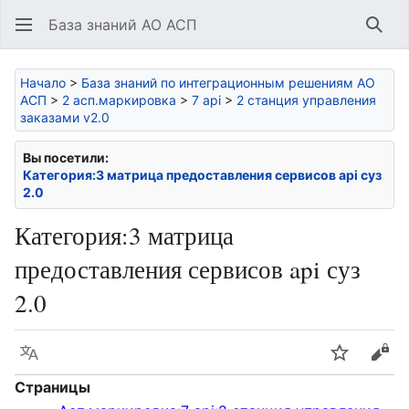
База знаний АО АСП
Най
Начало
>
База знаний по интеграционным решениям АО
АСП
>
2 асп.маркировка
>
7 api
>
2 станция управления
заказами v2.0
Вы посетили:
Категория:3 матрица предоставления сервисов api суз
2.0
Категория
:
3 матрица
предоставления сервисов api суз
2.0
Язык
Следить
Про
Страницы