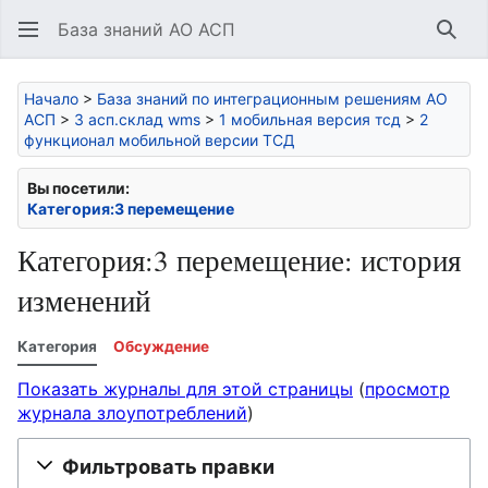
База знаний АО АСП
Най
Начало
>
База знаний по интеграционным решениям АО
АСП
>
3 асп.склад wms
>
1 мобильная версия тсд
>
2
функционал мобильной версии ТСД
Вы посетили:
Категория:3 перемещение
Категория:3 перемещение: история
изменений
Категория
Обсуждение
Показать журналы для этой страницы
(
просмотр
журнала злоупотреблений
)
Фильтровать правки