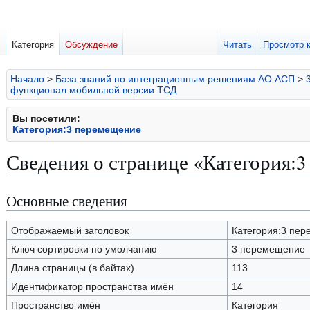
Категория
Обсуждение
Читать
Просмотр 
Начало
>
База знаний по интеграционным решениям АО АСП
>
функционал мобильной версии ТСД
Вы посетили:
Категория:3 перемещение
Сведения о странице «Категория:
Основные сведения
Перейти
Перейти
к
к
навигации
поиску
Отображаемый заголовок
Категория:3 пе
Ключ сортировки по умолчанию
3 перемещение
Длина страницы (в байтах)
113
Идентификатор пространства имён
14
Пространство имён
Категория