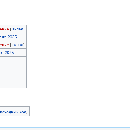
ение
|
вклад
)
раля 2025
ение
|
вклад
)
ля 2025
 исходный код
)