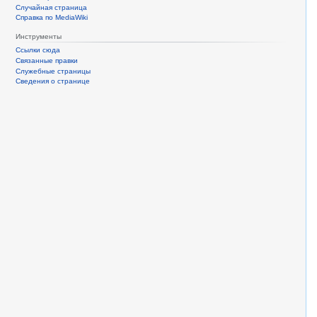
Случайная страница
Справка по MediaWiki
Инструменты
Ссылки сюда
Связанные правки
Служебные страницы
Сведения о странице