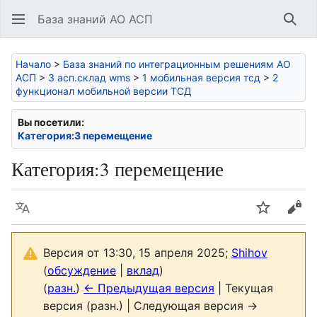
База знаний АО АСП
Най
Начало
>
База знаний по интеграционным решениям АО
АСП
>
3 асп.склад wms
>
1 мобильная версия тсд
>
2
функционал мобильной версии ТСД
Вы посетили:
Категория:3 перемещение
Категория
:
3 перемещение
Язык
Следить
Про
Версия от 13:30, 15 апреля 2025;
Shihov
(
обсуждение
|
вклад
)
(
разн.
)
← Предыдущая версия
| Текущая
версия (разн.) | Следующая версия →