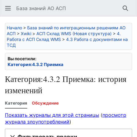
База знаний АО АСП
Най
Начало
>
База знаний по интеграционным решениям АО
АСП
>
Xwiki
>
АСП Склад WMS (Новая структура)
>
4.
Работа с АСП Склад WMS
>
4.3 Работа с документами на
ТСД
Вы посетили:
Категория:4.3.2 Приемка
Категория:4.3.2 Приемка: история
изменений
Категория
Обсуждение
Показать журналы для этой страницы
(
просмотр
журнала злоупотреблений
)
Фильтровать правки