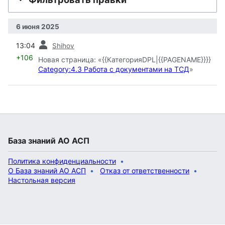
6 июня 2025
пред.
13:04
Shihov
+106
Новая страница: «{{КатегорияDPL|{{PAGENAME}}}}
Category:4.3 Работа с документами на ТСД
»
База знаний АО АСП
Политика конфиденциальности
О База знаний АО АСП
Отказ от ответственности
Настольная версия