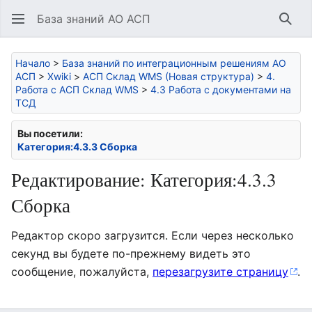
База знаний АО АСП
Най
Начало
>
База знаний по интеграционным решениям АО
АСП
>
Xwiki
>
АСП Склад WMS (Новая структура)
>
4.
Работа с АСП Склад WMS
>
4.3 Работа с документами на
ТСД
Вы посетили:
Категория:4.3.3 Сборка
Редактирование: Категория:4.3.3
Сборка
Редактор скоро загрузится. Если через несколько
секунд вы будете по-прежнему видеть это
сообщение, пожалуйста,
перезагрузите страницу
.