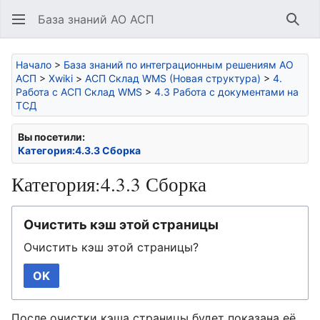
База знаний АО АСП
Най
Начало
>
База знаний по интеграционным решениям АО
АСП
>
Xwiki
>
АСП Склад WMS (Новая структура)
>
4.
Работа с АСП Склад WMS
>
4.3 Работа с документами на
ТСД
Вы посетили:
Категория:4.3.3 Сборка
Категория:4.3.3 Сборка
Очистить кэш этой страницы
Очистить кэш этой страницы?
OK
После очистки кэша страницы будет показана её