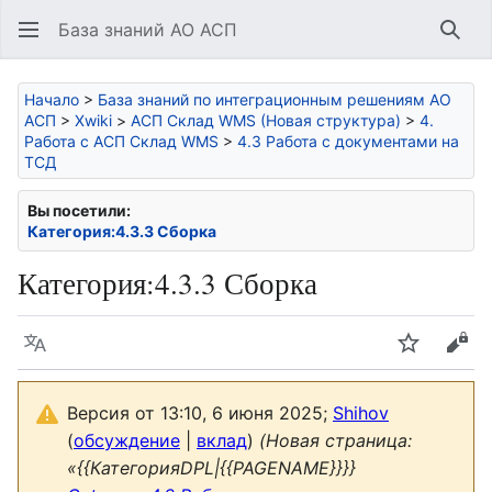
База знаний АО АСП
Най
Начало
>
База знаний по интеграционным решениям АО
АСП
>
Xwiki
>
АСП Склад WMS (Новая структура)
>
4.
Работа с АСП Склад WMS
>
4.3 Работа с документами на
ТСД
Вы посетили:
Категория:4.3.3 Сборка
Категория
:
4.3.3 Сборка
Язык
Следить
Про
Версия от 13:10, 6 июня 2025;
Shihov
(
обсуждение
|
вклад
)
(Новая страница:
«{{КатегорияDPL|{{PAGENAME}}}}