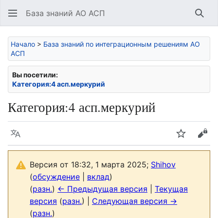
База знаний АО АСП
Най
Начало
>
База знаний по интеграционным решениям АО
АСП
Вы посетили:
Категория:4 асп.меркурий
Категория
:
4 асп.меркурий
Язык
Следить
Про
Версия от 18:32, 1 марта 2025;
Shihov
(
обсуждение
|
вклад
)
(
разн.
)
← Предыдущая версия
|
Текущая
версия
(
разн.
) |
Следующая версия →
(
разн.
)