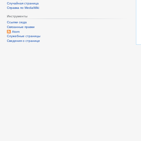
Случайная страница
Справка по MediaWiki
Инструменты
Ссылки сюда
Связанные правки
Atom
Служебные страницы
Сведения о странице