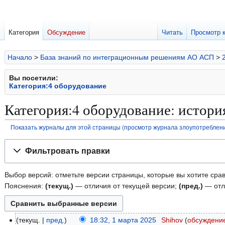
Категория
Обсуждение
Читать
Просмотр 
Начало
>
База знаний по интеграционным решениям АО АСП
>
Вы посетили:
Категория:4 оборудование
Категория:4 оборудование: истори
Показать журналы для этой страницы
(
просмотр журнала злоупотреблен
Перейти
Перейти
Фильтровать правки
к
к
навигации
поиску
Выбор версий: отметьте версии страницы, которые вы хотите срав
Пояснения:
(текущ.)
— отличия от текущей версии;
(пред.)
— отл
текущ.
пред.
18:32, 1 марта 2025
Shihov
обсуждени
1