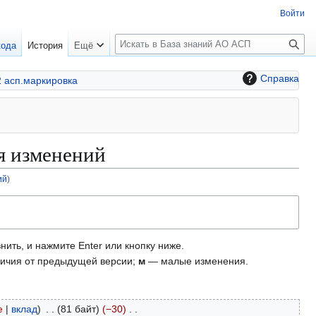
Войти
П
кода
История
Ещё
о
и
Справка
2 асп.маркировка
с
к
я изменений
ий
)
нить, и нажмите Enter или кнопку ниже.
ичия от предыдущей версии;
м
— малые изменения.
е
вклад
81 байт
−30