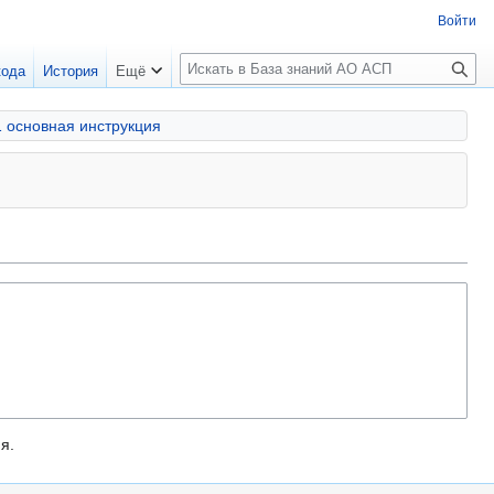
Войти
П
кода
История
Ещё
о
и
1 основная инструкция
с
к
я.