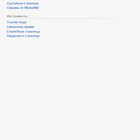
Случайная страница
Справка по MediaWiki
Инструменты
Ссылки сюда
Связанные правки
Служебные страницы
Сведения о странице