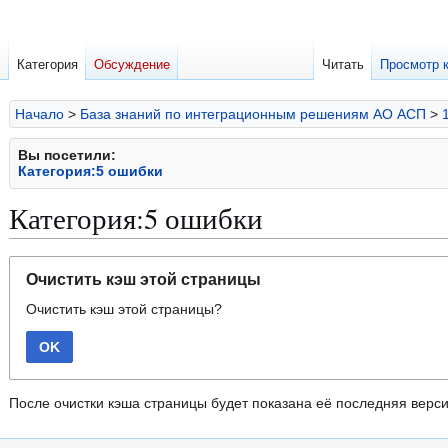
Категория
Обсуждение
Читать
Просмотр 
Начало
>
База знаний по интеграционным решениям АО АСП
>
Вы посетили:
Категория:5 ошибки
Категория:5 ошибки
Перейти
Перейти
Очистить кэш этой страницы
к
к
Очистить кэш этой страницы?
навигации
поиску
OK
После очистки кэша страницы будет показана её последняя верси