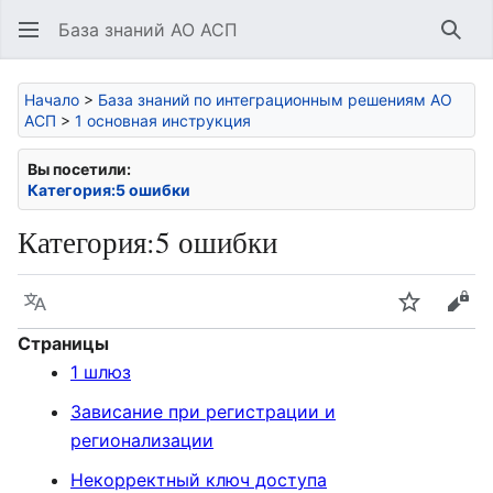
База знаний АО АСП
Най
Начало
>
База знаний по интеграционным решениям АО
АСП
>
1 основная инструкция
Вы посетили:
Категория:5 ошибки
Категория
:
5 ошибки
Язык
Следить
Про
Страницы
1 шлюз
Зависание при регистрации и
регионализации
Некорректный ключ доступа