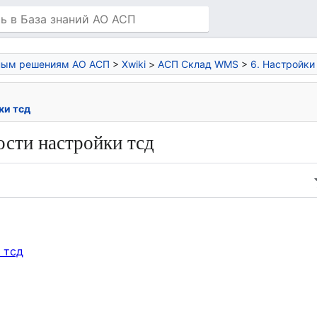
нным решениям АО АСП
>
Xwiki
>
АСП Склад WMS
>
6. Настройки
ки тсд
ости настройки тсд
 тсд