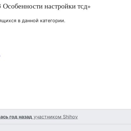
3 Особенности настройки тсд»
ящихся в данной категории.
д
ась год назад
участником
Shihov